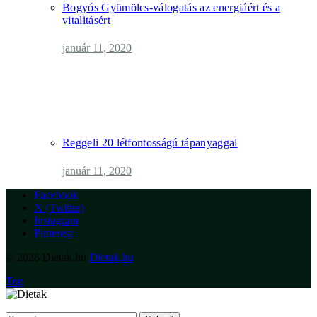
Bogyós Gyümölcs-válogatás az energiáért és a
vitalitásért
január 11, 2020
Reggeli 20 létfontosságú tápanyaggal
január 11, 2020
Facebook
X (Twitter)
Instagram
Pinterest
© 2026 Dietak.hu
Dietak,hu
.
Top