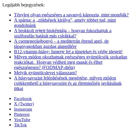
Legújabb bejegyzések:
Tényleg olyan egészséges a savanyú káposzta, mint mondják?
A spárga: a „zöldségek királya”, amely többet tud, mint
gondolnánk
A brokkoli rejtett biokémiája – hogyan fokozhatjuk a
szulforafán hatását más csírákkal?
A csemegeolajbogyó – a mediterrán étrend apró, de
tápanyagokban gazdag alappillére
B12-vitamin-hiány: Ismerje fel a tüneteket és védje idegeit!
Milyen módon okozhatnak egészséges gyümölcsök szokatlan
reakciókat. Hogyan védheti meg magát és élhet
egészségesen? (FODMAP-diéta)
Melyik gyümölcslevet válasszam?
A húgysavszint felépítésének megértése, milyen módon
csökkenthető a húgysavszint és az életminőség javításának
titkai
Facebook
X (Twitter)
Instagram
Pinterest
YouTube
TikTok