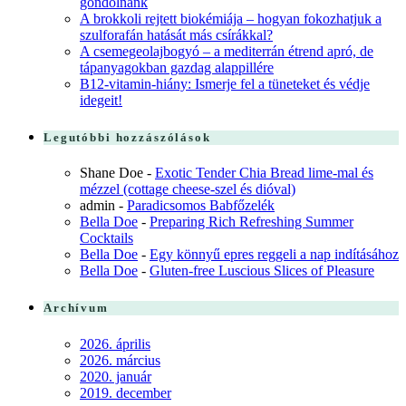
gondolnánk
A brokkoli rejtett biokémiája – hogyan fokozhatjuk a
szulforafán hatását más csírákkal?
A csemegeolajbogyó – a mediterrán étrend apró, de
tápanyagokban gazdag alappillére
B12-vitamin-hiány: Ismerje fel a tüneteket és védje
idegeit!
Legutóbbi hozzászólások
Shane Doe
-
Exotic Tender Chia Bread lime-mal és
mézzel (cottage cheese-szel és dióval)
admin
-
Paradicsomos Babfőzelék
Bella Doe
-
Preparing Rich Refreshing Summer
Cocktails
Bella Doe
-
Egy könnyű epres reggeli a nap indításához
Bella Doe
-
Gluten-free Luscious Slices of Pleasure
Archívum
2026. április
2026. március
2020. január
2019. december