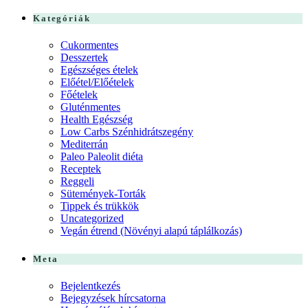
Kategóriák
Cukormentes
Desszertek
Egészséges ételek
Előétel/Előételek
Főételek
Gluténmentes
Health Egészség
Low Carbs Szénhidrátszegény
Mediterrán
Paleo Paleolit diéta
Receptek
Reggeli
Sütemények-Torták
Tippek és trükkök
Uncategorized
Vegán étrend (Növényi alapú táplálkozás)
Meta
Bejelentkezés
Bejegyzések hírcsatorna