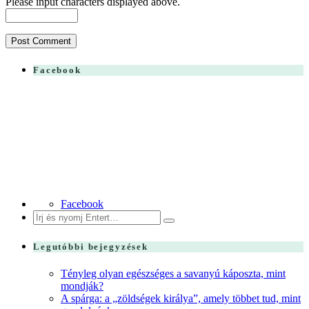
Please input characters displayed above.
Facebook
Facebook
Search
for:
Legutóbbi bejegyzések
Tényleg olyan egészséges a savanyú káposzta, mint
mondják?
A spárga: a „zöldségek királya”, amely többet tud, mint