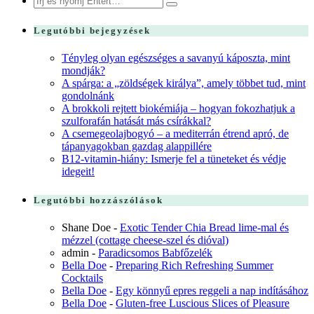
for:
Legutóbbi bejegyzések
Tényleg olyan egészséges a savanyú káposzta, mint
mondják?
A spárga: a „zöldségek királya”, amely többet tud, mint
gondolnánk
A brokkoli rejtett biokémiája – hogyan fokozhatjuk a
szulforafán hatását más csírákkal?
A csemegeolajbogyó – a mediterrán étrend apró, de
tápanyagokban gazdag alappillére
B12-vitamin-hiány: Ismerje fel a tüneteket és védje
idegeit!
Legutóbbi hozzászólások
Shane Doe
-
Exotic Tender Chia Bread lime-mal és
mézzel (cottage cheese-szel és dióval)
admin
-
Paradicsomos Babfőzelék
Bella Doe
-
Preparing Rich Refreshing Summer
Cocktails
Bella Doe
-
Egy könnyű epres reggeli a nap indításához
Bella Doe
-
Gluten-free Luscious Slices of Pleasure