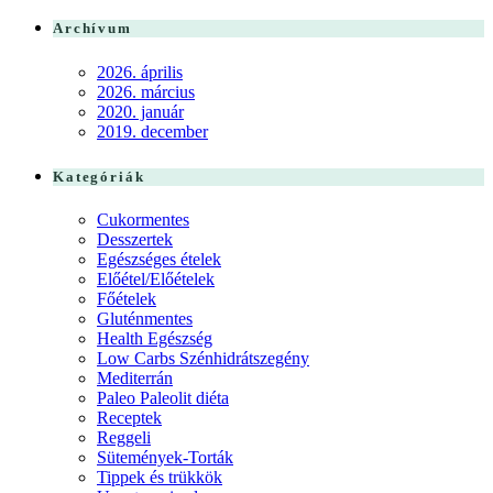
Archívum
2026. április
2026. március
2020. január
2019. december
Kategóriák
Cukormentes
Desszertek
Egészséges ételek
Előétel/Előételek
Főételek
Gluténmentes
Health Egészség
Low Carbs Szénhidrátszegény
Mediterrán
Paleo Paleolit diéta
Receptek
Reggeli
Sütemények-Torták
Tippek és trükkök