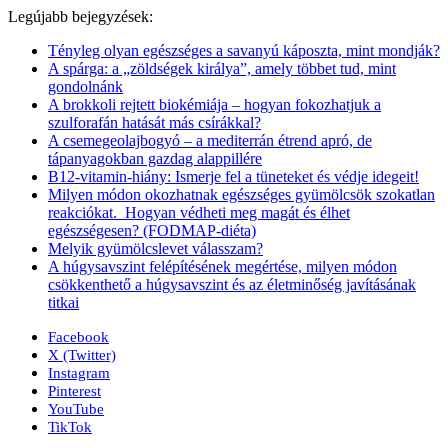
Legújabb bejegyzések:
Tényleg olyan egészséges a savanyú káposzta, mint mondják?
A spárga: a „zöldségek királya”, amely többet tud, mint
gondolnánk
A brokkoli rejtett biokémiája – hogyan fokozhatjuk a
szulforafán hatását más csírákkal?
A csemegeolajbogyó – a mediterrán étrend apró, de
tápanyagokban gazdag alappillére
B12-vitamin-hiány: Ismerje fel a tüneteket és védje idegeit!
Milyen módon okozhatnak egészséges gyümölcsök szokatlan
reakciókat. Hogyan védheti meg magát és élhet
egészségesen? (FODMAP-diéta)
Melyik gyümölcslevet válasszam?
A húgysavszint felépítésének megértése, milyen módon
csökkenthető a húgysavszint és az életminőség javításának
titkai
Facebook
X (Twitter)
Instagram
Pinterest
YouTube
TikTok