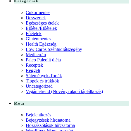
Kategóriák
Cukormentes
Desszertek
Egészséges ételek
Előétel/Előételek
Főételek
Gluténmentes
Health Egészség
Low Carbs Szénhidrátszegény
Mediterrán
Paleo Paleolit diéta
Receptek
Reggeli
Sütemények-Torták
Tippek és trükkök
Uncategorized
Vegán étrend (Növényi alapú táplálkozás)
Meta
Bejelentkezés
Bejegyzések hírcsatorna
Hozzászólások hírcsatorna
WordPress Magyarország