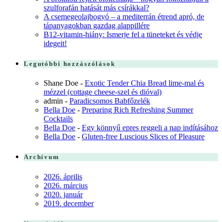
szulforafán hatását más csírákkal?
A csemegeolajbogyó – a mediterrán étrend apró, de
tápanyagokban gazdag alappillére
B12-vitamin-hiány: Ismerje fel a tüneteket és védje
idegeit!
Legutóbbi hozzászólások
Shane Doe
-
Exotic Tender Chia Bread lime-mal és
mézzel (cottage cheese-szel és dióval)
admin
-
Paradicsomos Babfőzelék
Bella Doe
-
Preparing Rich Refreshing Summer
Cocktails
Bella Doe
-
Egy könnyű epres reggeli a nap indításához
Bella Doe
-
Gluten-free Luscious Slices of Pleasure
Archívum
2026. április
2026. március
2020. január
2019. december