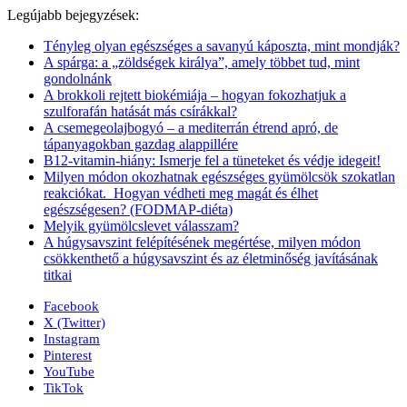
Legújabb bejegyzések:
Tényleg olyan egészséges a savanyú káposzta, mint mondják?
A spárga: a „zöldségek királya”, amely többet tud, mint
gondolnánk
A brokkoli rejtett biokémiája – hogyan fokozhatjuk a
szulforafán hatását más csírákkal?
A csemegeolajbogyó – a mediterrán étrend apró, de
tápanyagokban gazdag alappillére
B12-vitamin-hiány: Ismerje fel a tüneteket és védje idegeit!
Milyen módon okozhatnak egészséges gyümölcsök szokatlan
reakciókat. Hogyan védheti meg magát és élhet
egészségesen? (FODMAP-diéta)
Melyik gyümölcslevet válasszam?
A húgysavszint felépítésének megértése, milyen módon
csökkenthető a húgysavszint és az életminőség javításának
titkai
Facebook
X (Twitter)
Instagram
Pinterest
YouTube
TikTok