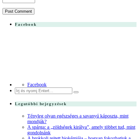
Facebook
Facebook
Search
for:
Legutóbbi bejegyzések
Tényleg olyan egészséges a savanyú káposzta, mint
mondják?
A spárga: a „zöldségek királya”, amely többet tud, mint
gondolnánk
A brokkoli rejtett biokémiája – hogyan fokozhatjuk a