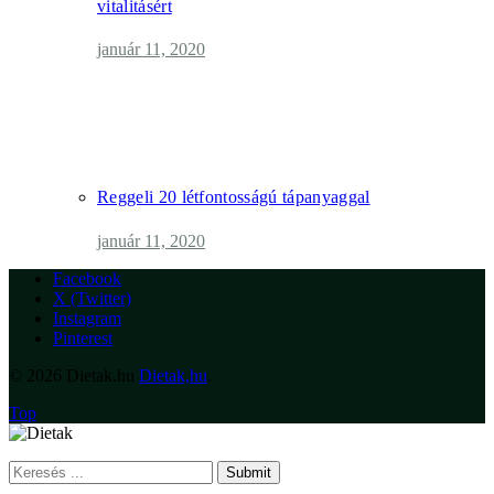
vitalitásért
január 11, 2020
Reggeli 20 létfontosságú tápanyaggal
január 11, 2020
Facebook
X (Twitter)
Instagram
Pinterest
© 2026 Dietak.hu
Dietak,hu
.
Top
Submit