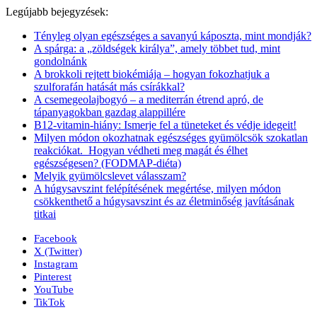
Legújabb bejegyzések:
Tényleg olyan egészséges a savanyú káposzta, mint mondják?
A spárga: a „zöldségek királya”, amely többet tud, mint
gondolnánk
A brokkoli rejtett biokémiája – hogyan fokozhatjuk a
szulforafán hatását más csírákkal?
A csemegeolajbogyó – a mediterrán étrend apró, de
tápanyagokban gazdag alappillére
B12-vitamin-hiány: Ismerje fel a tüneteket és védje idegeit!
Milyen módon okozhatnak egészséges gyümölcsök szokatlan
reakciókat. Hogyan védheti meg magát és élhet
egészségesen? (FODMAP-diéta)
Melyik gyümölcslevet válasszam?
A húgysavszint felépítésének megértése, milyen módon
csökkenthető a húgysavszint és az életminőség javításának
titkai
Facebook
X (Twitter)
Instagram
Pinterest
YouTube
TikTok