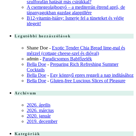
szulforafán hatását más csírákkal?
A csemegeolajbogyó – a mediterrán étrend apró, de
tápanyagokban gazdag alappillére
B12-vitamin-hiány: Ismerje fel a tüneteket és védje
idegeit!
Legutóbbi hozzászólások
Shane Doe
-
Exotic Tender Chia Bread lime-mal és
mézzel (cottage cheese-szel és dióval)
admin
-
Paradicsomos Babfőzelék
Bella Doe
-
Preparing Rich Refreshing Summer
Cocktails
Bella Doe
-
Egy könnyű epres reggeli a nap indításához
Bella Doe
-
Gluten-free Luscious Slices of Pleasure
Archívum
2026. április
2026. március
2020. január
2019. december
Kategóriák