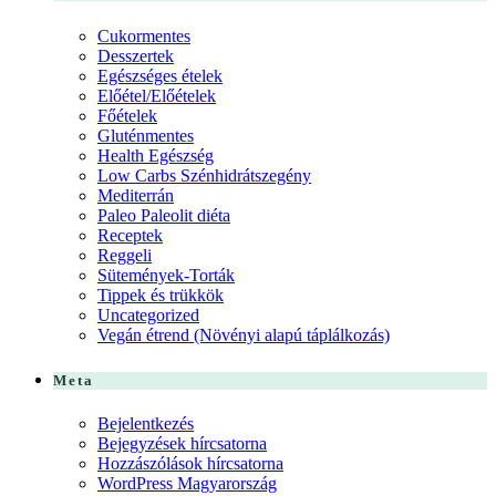
Cukormentes
Desszertek
Egészséges ételek
Előétel/Előételek
Főételek
Gluténmentes
Health Egészség
Low Carbs Szénhidrátszegény
Mediterrán
Paleo Paleolit diéta
Receptek
Reggeli
Sütemények-Torták
Tippek és trükkök
Uncategorized
Vegán étrend (Növényi alapú táplálkozás)
Meta
Bejelentkezés
Bejegyzések hírcsatorna
Hozzászólások hírcsatorna
WordPress Magyarország