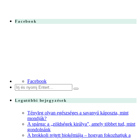
Facebook
Facebook
Search
for:
Legutóbbi bejegyzések
Tényleg olyan egészséges a savanyú káposzta, mint
mondják?
A spárga: a „zöldségek királya”, amely többet tud, mint
gondolnánk
A brokkoli rejtett biokémiája – hogyan fokozhatjuk a