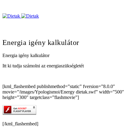
Energia igény kalkulátor
Energia igény kalkulátor
Itt ki tudja számolni az energiaszükségletét
[kml_flashembed publishmethod=”static” fversion=”8.0.0″
movie=”/images/Ypologismoi/Energy dietak.swf” width=”500″
height=”300″ targetclass=”flashmovie”]
[/kml_flashembed]