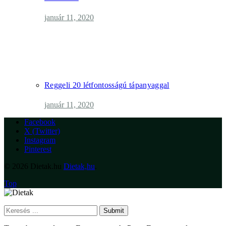
január 11, 2020
Reggeli 20 létfontosságú tápanyaggal
január 11, 2020
Facebook
X (Twitter)
Instagram
Pinterest
© 2026 Dietak.hu
Dietak,hu
.
Top
Submit