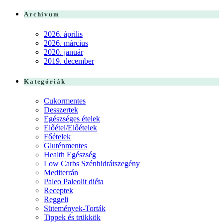
Archívum
2026. április
2026. március
2020. január
2019. december
Kategóriák
Cukormentes
Desszertek
Egészséges ételek
Előétel/Előételek
Főételek
Gluténmentes
Health Egészség
Low Carbs Szénhidrátszegény
Mediterrán
Paleo Paleolit diéta
Receptek
Reggeli
Sütemények-Torták
Tippek és trükkök