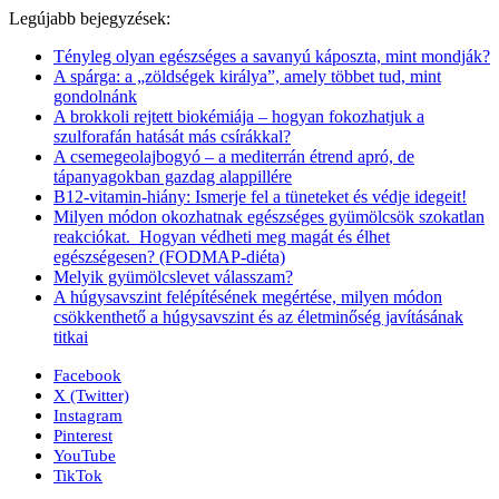
Legújabb bejegyzések:
Tényleg olyan egészséges a savanyú káposzta, mint mondják?
A spárga: a „zöldségek királya”, amely többet tud, mint
gondolnánk
A brokkoli rejtett biokémiája – hogyan fokozhatjuk a
szulforafán hatását más csírákkal?
A csemegeolajbogyó – a mediterrán étrend apró, de
tápanyagokban gazdag alappillére
B12-vitamin-hiány: Ismerje fel a tüneteket és védje idegeit!
Milyen módon okozhatnak egészséges gyümölcsök szokatlan
reakciókat. Hogyan védheti meg magát és élhet
egészségesen? (FODMAP-diéta)
Melyik gyümölcslevet válasszam?
A húgysavszint felépítésének megértése, milyen módon
csökkenthető a húgysavszint és az életminőség javításának
titkai
Facebook
X (Twitter)
Instagram
Pinterest
YouTube
TikTok