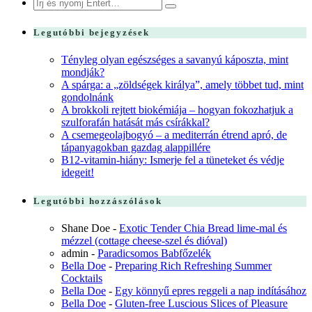
Search
for:
Legutóbbi bejegyzések
Tényleg olyan egészséges a savanyú káposzta, mint
mondják?
A spárga: a „zöldségek királya”, amely többet tud, mint
gondolnánk
A brokkoli rejtett biokémiája – hogyan fokozhatjuk a
szulforafán hatását más csírákkal?
A csemegeolajbogyó – a mediterrán étrend apró, de
tápanyagokban gazdag alappillére
B12-vitamin-hiány: Ismerje fel a tüneteket és védje
idegeit!
Legutóbbi hozzászólások
Shane Doe
-
Exotic Tender Chia Bread lime-mal és
mézzel (cottage cheese-szel és dióval)
admin
-
Paradicsomos Babfőzelék
Bella Doe
-
Preparing Rich Refreshing Summer
Cocktails
Bella Doe
-
Egy könnyű epres reggeli a nap indításához
Bella Doe
-
Gluten-free Luscious Slices of Pleasure